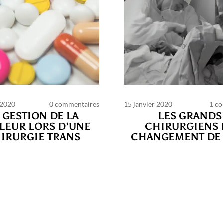
 2020
0 commentaires
15 janvier 2020
1 c
PAGES
 GESTION DE LA
LES GRANDS
LEUR LORS D’UNE
CHIRURGIENS 
IRURGIE TRANS
CHANGEMENT DE 
harte des commentaires et publications
Conditio
ilisation
Nous contacter
Politique de confidentia