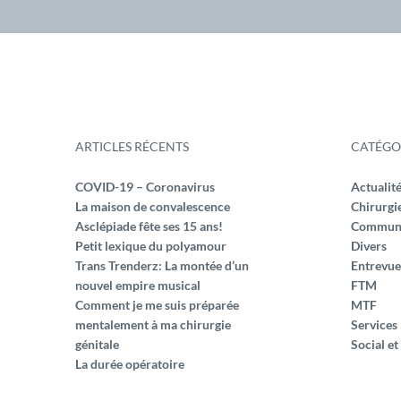
ARTICLES RÉCENTS
CATÉGO
COVID-19 – Coronavirus
Actualit
La maison de convalescence
Chirurgi
Asclépiade fête ses 15 ans!
Commun
Petit lexique du polyamour
Divers
Trans Trenderz: La montée d’un
Entrevue
nouvel empire musical
FTM
Comment je me suis préparée
MTF
mentalement à ma chirurgie
Services
génitale
Social et
La durée opératoire