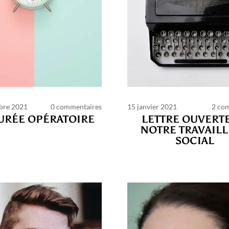
bre 2021
0 commentaires
15 janvier 2021
2 co
PAGES
URÉE OPÉRATOIRE
LETTRE OUVERT
NOTRE TRAVAIL
SOCIAL
harte des commentaires et publications
Conditio
ilisation
Nous contacter
Politique de confidentia