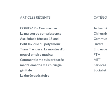
ARTICLES RÉCENTS
CATÉGO
COVID-19 – Coronavirus
Actualit
La maison de convalescence
Chirurgi
Asclépiade fête ses 15 ans!
Commun
Petit lexique du polyamour
Divers
Trans Trenderz: La montée d’un
Entrevue
nouvel empire musical
FTM
Comment je me suis préparée
MTF
mentalement à ma chirurgie
Services
génitale
Social et
La durée opératoire