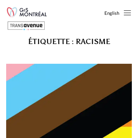
English
ÉTIQUETTE :
RACISME
Français
English
SEARCH
PAGES