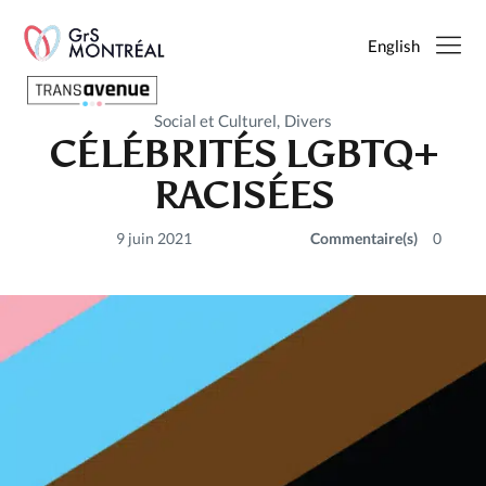
English
Social et Culturel
Divers
CÉLÉBRITÉS LGBTQ+
Français
RACISÉES
English
9 juin 2021
Commentaire(s)
0
SEARCH
PAGES