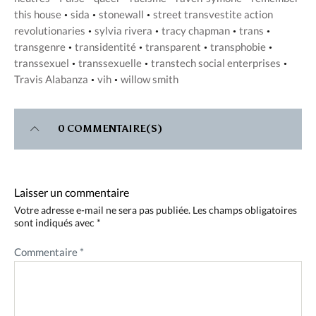
this house
sida
stonewall
street transvestite action
•
•
•
revolutionaries
sylvia rivera
tracy chapman
trans
•
•
•
•
transgenre
transidentité
transparent
transphobie
•
•
•
•
transsexuel
transsexuelle
transtech social enterprises
•
•
•
Travis Alabanza
vih
willow smith
•
•
0 COMMENTAIRE(S)
Laisser un commentaire
Votre adresse e-mail ne sera pas publiée.
Les champs obligatoires
sont indiqués avec
*
Commentaire
*