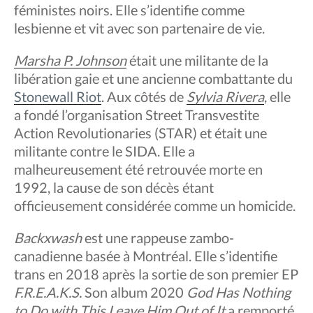
féministes noirs. Elle s’identifie comme
lesbienne et vit avec son partenaire de vie.
Marsha P. Johnson
était une militante de la
libération gaie et une ancienne combattante du
Stonewall Riot
. Aux côtés de
Sylvia Rivera
, elle
a fondé l’organisation Street Transvestite
Action Revolutionaries (STAR) et était une
militante contre le SIDA. Elle a
malheureusement été retrouvée morte en
1992, la cause de son décès étant
officieusement considérée comme un homicide.
Backxwash
est une rappeuse zambo-
canadienne basée à Montréal. Elle s’identifie
trans en 2018 après la sortie de son premier EP
F.R.E.A.K.S.
Son album 2020
God Has Nothing
to Do with This Leave Him Out of It
a remporté