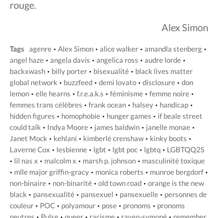
rouge.
Alex Simon
Tags
agenre
Alex Simon
alice walker
amandla stenberg
•
•
•
•
angel haze
angela davis
angelica ross
audre lorde
•
•
•
•
backxwash
billy porter
bisexualité
black lives matter
•
•
•
global network
buzzfeed
demi lovato
disclosure
don
•
•
•
•
lemon
elle hearns
f.r.e.a.k.s
féminisme
femme noire
•
•
•
•
•
femmes trans célèbres
frank ocean
halsey
handicap
•
•
•
•
hidden figures
homophobie
hunger games
if beale street
•
•
•
could talk
Indya Moore
james baldwin
janelle monae
•
•
•
•
Janet Mock
kehlani
kimberlé crenshaw
kinky boots
•
•
•
•
Laverne Cox
lesbienne
lgbt
lgbt poc
lgbtq
LGBTQQ2S
•
•
•
•
•
lil nas x
malcolm x
marsh p. johnson
masculinité toxique
•
•
•
•
mlle major griffin-gracy
monica roberts
munroe bergdorf
•
•
•
•
non-binaire
non-binarité
old town road
orange is the new
•
•
•
black
pansexualité
pansexuel
pansexuelle
personnes de
•
•
•
•
couleur
POC
polyamour
pose
pronoms
pronoms
•
•
•
•
•
neutres
Pulse
queer
racisme
raven-symoné
remember
•
•
•
•
•