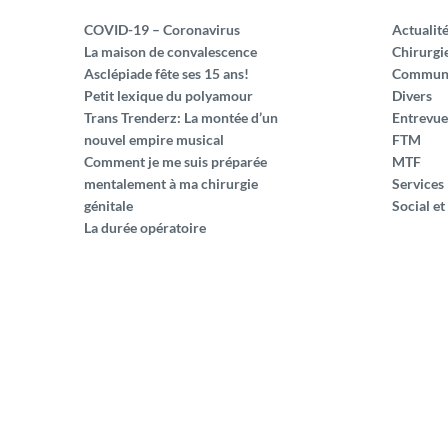
COVID-19 – Coronavirus
Actualit
La maison de convalescence
Chirurgi
Asclépiade fête ses 15 ans!
Commun
Petit lexique du polyamour
Divers
Trans Trenderz: La montée d’un
Entrevue
nouvel empire musical
FTM
Comment je me suis préparée
MTF
mentalement à ma chirurgie
Services
génitale
Social et
La durée opératoire