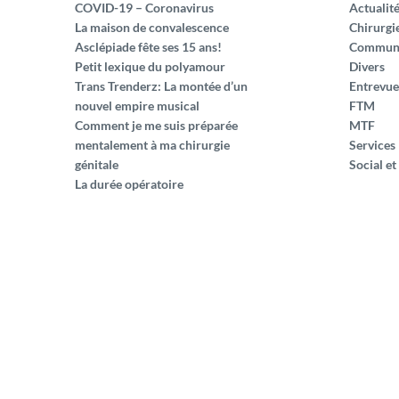
COVID-19 – Coronavirus
Actualit
La maison de convalescence
Chirurgi
Asclépiade fête ses 15 ans!
Commun
Petit lexique du polyamour
Divers
Trans Trenderz: La montée d’un
Entrevue
nouvel empire musical
FTM
Comment je me suis préparée
MTF
mentalement à ma chirurgie
Services
génitale
Social et
La durée opératoire