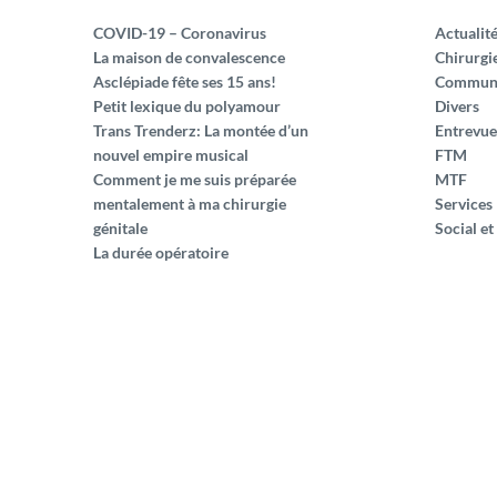
COVID-19 – Coronavirus
Actualit
La maison de convalescence
Chirurgi
Asclépiade fête ses 15 ans!
Commun
Petit lexique du polyamour
Divers
Trans Trenderz: La montée d’un
Entrevue
nouvel empire musical
FTM
Comment je me suis préparée
MTF
mentalement à ma chirurgie
Services
génitale
Social et
La durée opératoire