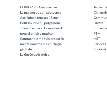
COVID-19 – Coronavirus
Actualit
La maison de convalescence
Chirurgi
Asclépiade fête ses 15 ans!
Commun
Petit lexique du polyamour
Divers
Trans Trenderz: La montée d’un
Entrevue
nouvel empire musical
FTM
Comment je me suis préparée
MTF
mentalement à ma chirurgie
Services
génitale
Social et
La durée opératoire