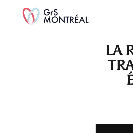
TransAvenue
LA 
TRA