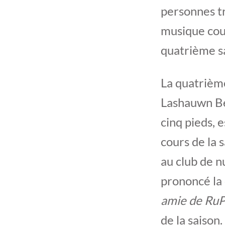
personnes t
musique coun
quatrième sa
La quatrième
Lashauwn Be
cinq pieds, 
cours de la 
au club de n
prononcé la
amie de RuP
de la saison.