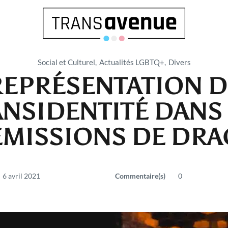
Social et Culturel
Actualités LGBTQ+
Divers
REPRÉSENTATION D
NSIDENTITÉ DANS 
Français
ÉMISSIONS DE DRA
English
6 avril 2021
Commentaire(s)
0
SEARCH