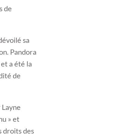
s de
dévoilé sa
ison. Pandora
et a été la
dité de
y Layne
nu » et
 droits des