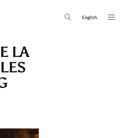
English
E LA
LES
G