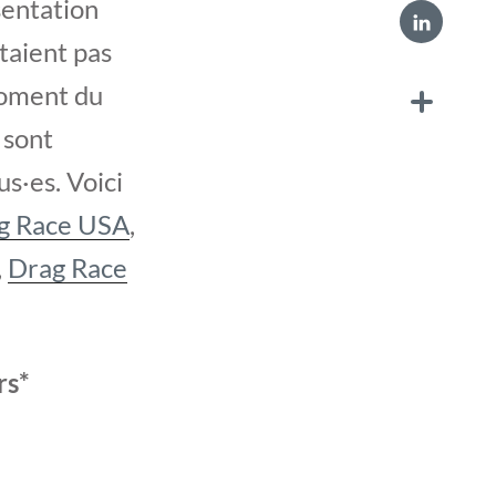
sentation
taient pas
oment du
 sont
s·es. Voici
ag Race USA
,
,
Drag Race
rs*