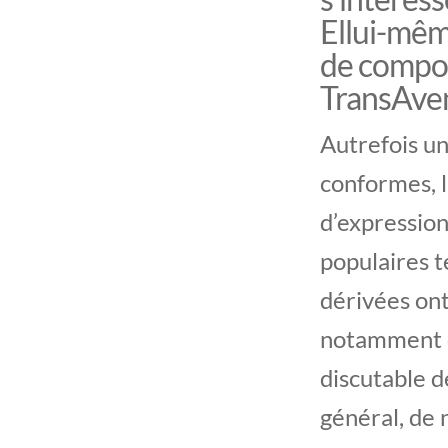
Ellui-mêm
de compos
TransAve
Autrefois un
conformes, l
d’expression
populaires t
dérivées ont
notamment du
discutable d
général, de