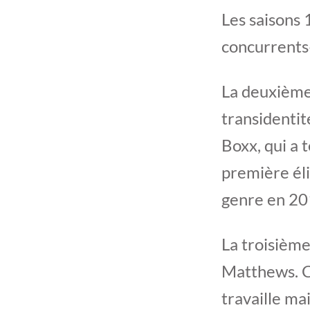
Les saisons 
concurrents·
La deuxième 
transidentit
Boxx, qui a 
première él
genre en 20
La troisièm
Matthews. Ca
travaille m