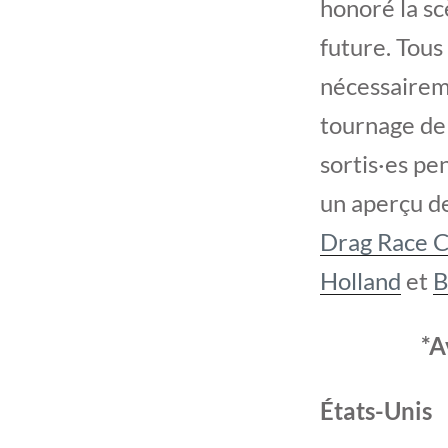
honoré la sc
future. Tous
nécessaire
tournage de 
sortis·es pe
un aperçu d
Drag Race 
Holland
et
B
*A
États-Unis