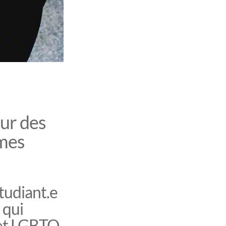
sur des
rmes
tudiant.e
 qui
 et LGBTQ.