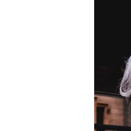
C
d’ut