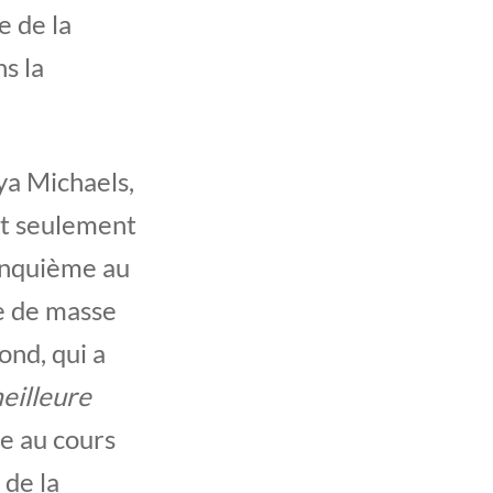
 de la
s la
ya Michaels,
nt seulement
cinquième au
de de masse
nd, qui a
meilleure
ée au cours
 de la