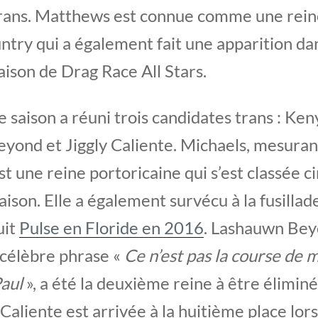
rans. Matthews est connue comme une reine
try qui a également fait une apparition dan
ison de Drag Race All Stars.
 saison a réuni trois candidates trans : Ken
yond et Jiggly Caliente. Michaels, mesura
est une reine portoricaine qui s’est classée 
saison. Elle a également survécu à la fusilla
uit
Pulse en Floride en 2016
. Lashauwn Beyo
 célèbre phrase «
Ce n’est pas la course de 
aul
», a été la deuxième reine à être élimin
 Caliente est arrivée à la huitième place lors