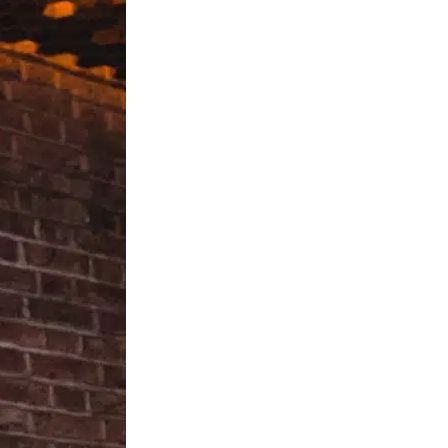
ns
lité