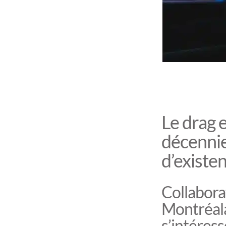
Le drag e
décennies
d’existen
Collaborat
Montréala
s’intéres