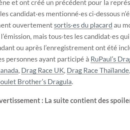
ène et ont créé un précédent pour la repré
 les candidat·es mentionné·es ci-dessous n’é
ment ouvertement
sortis·es du placard
au m
l’émission, mais tous·tes les candidat·es qui
ndant ou après l’enregistrement ont été inclu
es personnes ayant participé à
RuPaul’s Dr
Canada
,
Drag Race UK
,
Drag Race Thaïlande
oulet Brother’s Dragula
.
vertissement : La suite contient des spoile