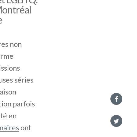
Montréal
e
res non
forme
issions
ses séries
raison
ion parfois
ité en
naires
ont