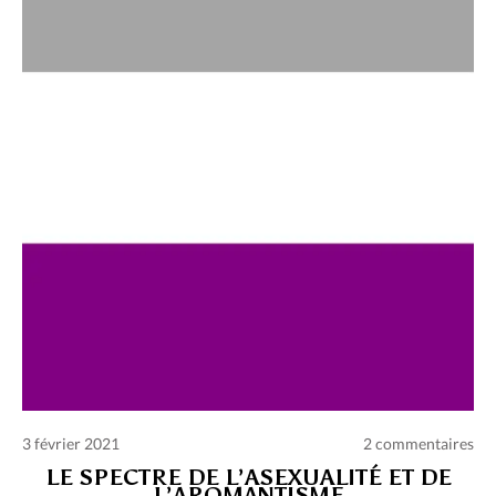
Charte des commentaires et publications
Conditions d’utilisation
Nous contacter
Politique de confidentialité
3 février 2021
2 commentaires
LE SPECTRE DE L’ASEXUALITÉ ET DE
L’AROMANTISME