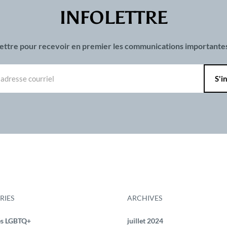
INFOLETTRE
olettre pour recevoir en premier les communications important
RIES
ARCHIVES
és LGBTQ+
juillet 2024