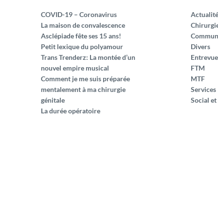
COVID-19 – Coronavirus
Actualit
La maison de convalescence
Chirurgi
Asclépiade fête ses 15 ans!
Commun
Petit lexique du polyamour
Divers
Trans Trenderz: La montée d’un
Entrevue
nouvel empire musical
FTM
Comment je me suis préparée
MTF
mentalement à ma chirurgie
Services
génitale
Social et
La durée opératoire