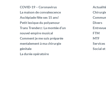
COVID-19 – Coronavirus
Actualit
La maison de convalescence
Chirurgi
Asclépiade fête ses 15 ans!
Commun
Petit lexique du polyamour
Divers
Trans Trenderz: La montée d’un
Entrevue
nouvel empire musical
FTM
Comment je me suis préparée
MTF
mentalement à ma chirurgie
Services
génitale
Social et
La durée opératoire