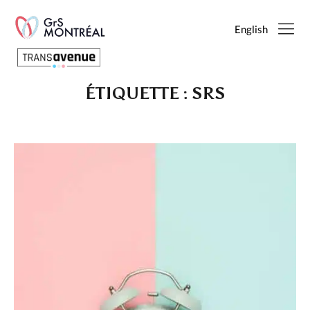
English
ÉTIQUETTE :
SRS
Français
English
SEARCH
PAGES