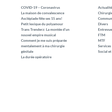
COVID-19 – Coronavirus
Actualit
La maison de convalescence
Chirurgi
Asclépiade fête ses 15 ans!
Commun
Petit lexique du polyamour
Divers
Trans Trenderz: La montée d’un
Entrevue
nouvel empire musical
FTM
Comment je me suis préparée
MTF
mentalement à ma chirurgie
Services
génitale
Social et
La durée opératoire