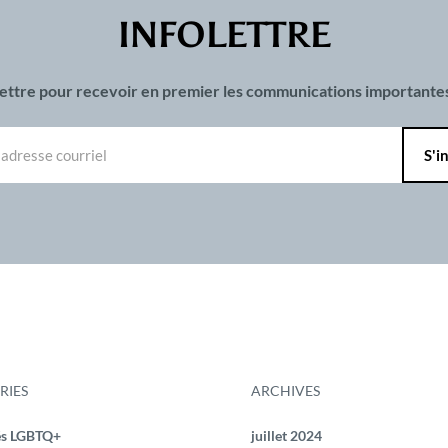
INFOLETTRE
olettre pour recevoir en premier les communications important
RIES
ARCHIVES
és LGBTQ+
juillet 2024