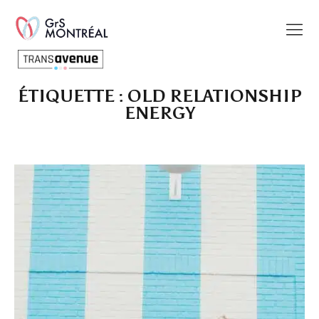
ÉTIQUETTE :
OLD RELATIONSHIP
Français
ENERGY
SEARCH
PAGES
Charte des commentaires et publications