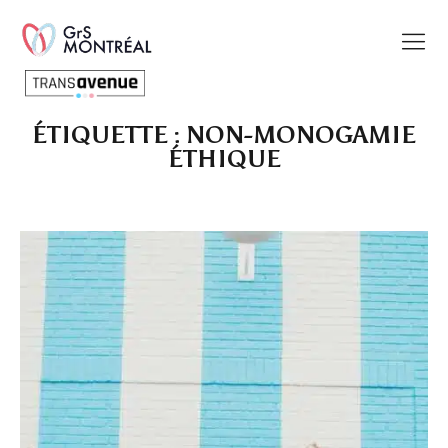
ÉTIQUETTE :
NON-MONOGAMIE
Français
ÉTHIQUE
SEARCH
PAGES
Charte des commentaires et publications