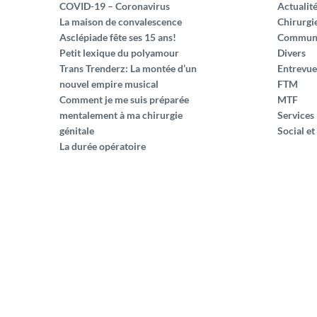
COVID-19 – Coronavirus
Actualit
La maison de convalescence
Chirurgi
Asclépiade fête ses 15 ans!
Commun
Petit lexique du polyamour
Divers
Trans Trenderz: La montée d’un
Entrevue
nouvel empire musical
FTM
Comment je me suis préparée
MTF
mentalement à ma chirurgie
Services
génitale
Social et
La durée opératoire