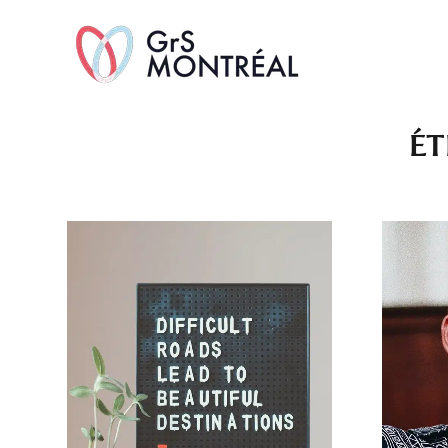
TransAvenue
ÉT