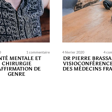
0
1 commentaire
4 février 2020
4 co
PAGES
NTÉ MENTALE ET
DR PIERRE BRASS
CHIRURGIE
VISIOCONFÉRENCE
AFFIRMATION DE
DES MÉDECINS FR
harte des commentaires et publications
Conditio
GENRE
ilisation
Nous contacter
Politique de confidentia