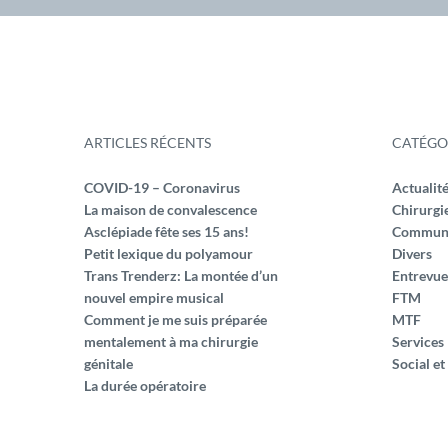
ARTICLES RÉCENTS
CATÉGO
COVID-19 – Coronavirus
Actualit
La maison de convalescence
Chirurgi
Asclépiade fête ses 15 ans!
Commun
Petit lexique du polyamour
Divers
Trans Trenderz: La montée d’un
Entrevue
nouvel empire musical
FTM
Comment je me suis préparée
MTF
mentalement à ma chirurgie
Services
génitale
Social et
La durée opératoire