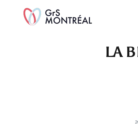
TransAvenue
LA B
2