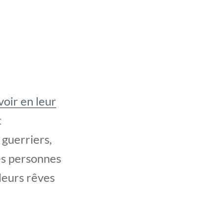
voir en leur
t
 guerriers,
ces personnes
leurs rêves