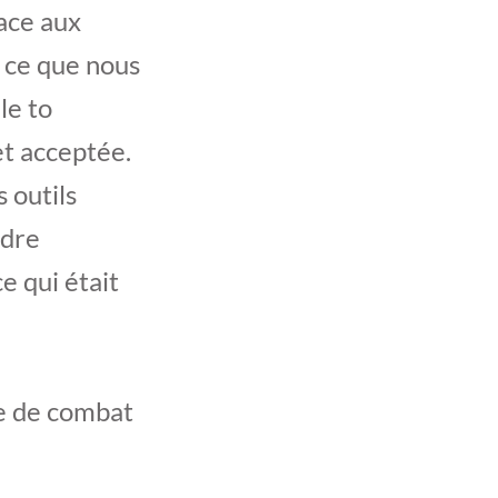
ace aux
, ce que nous
le to
et acceptée.
s outils
ndre
e qui était
me de combat