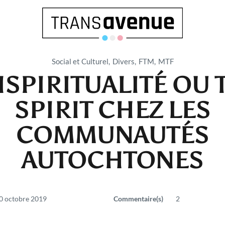
Social et Culturel
Divers
FTM
MTF
ISPIRITUALITÉ OU
SPIRIT CHEZ LES
Français
COMMUNAUTÉS
English
AUTOCHTONES
0 octobre 2019
Commentaire(s)
2
SEARCH