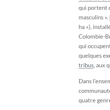
qui portent 
masculins ».
ha »), instal
Colombie-Bri
qui occupent
quelques exe
tribus
, aux 
Dans l’ensem
communautés
quatre genre