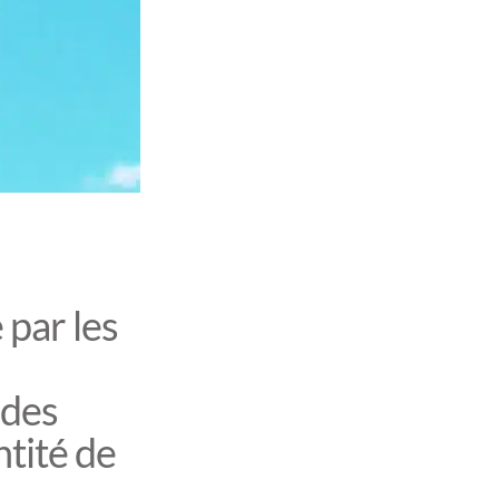
 par les
 des
tité de