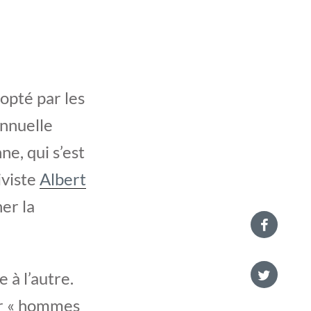
dopté par les
annuelle
e, qui s’est
iviste
Albert
er la
 à l’autre.
par « hommes