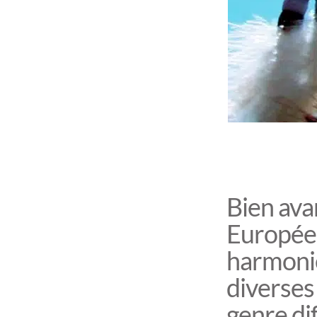
Bien avan
Européen
harmonie
diverses
genre di