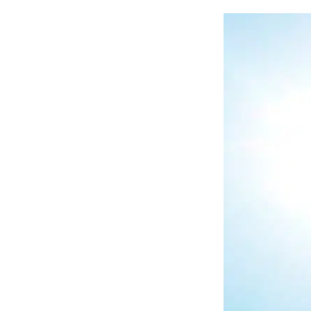
C
d’ut