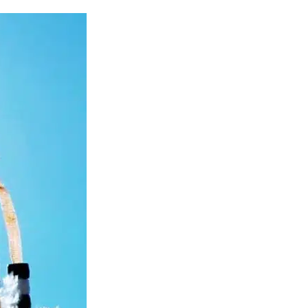
ns
lité