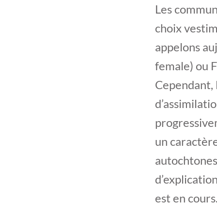
Les communa
choix vestim
appelons auj
female) ou F
Cependant, la
d’assimilatio
progressivem
un caractèr
autochtones.
d’explicatio
est en cours