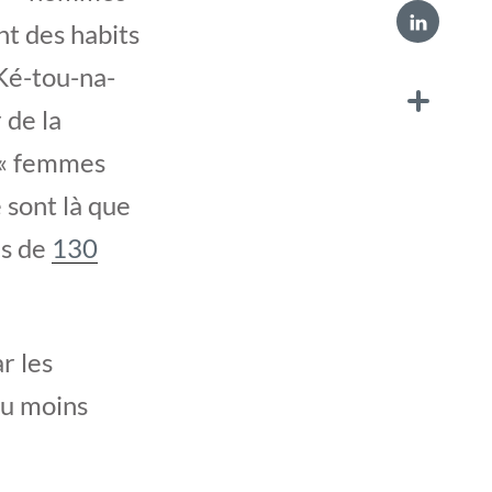
nt des habits
Ké-tou-na-
 de la
e « femmes
 sont là que
us de
130
r les
au moins