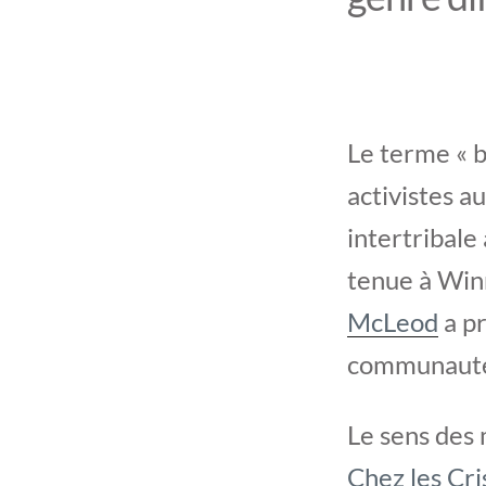
Le terme « bi
activistes a
intertribale
tenue à Winn
McLeod
a pr
communauté
Le sens des 
Chez les Cri