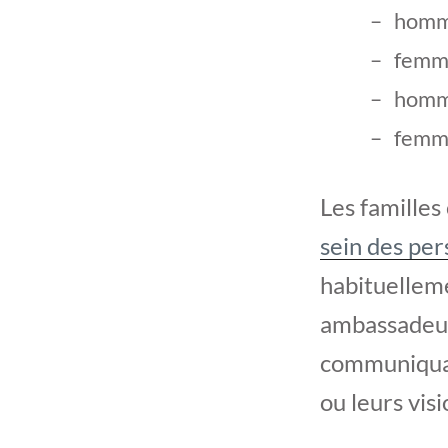
homm
femm
homm
femm
Les famille
sein des per
habituelleme
ambassadeurs
communiquai
ou leurs visi